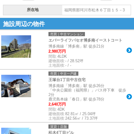
所在地
福岡県那珂川市松木６丁目１５－3
施設周辺の物件
売買｜中古マンション
エバーライフパセオ博多南イーストコート
博多南線「博多南」駅 徒歩21分
2,980万円
間取:
4LDK
建物面積:
- / 28.52坪
土地面積:
- / -
売買｜中古一戸建
王塚台1丁目中古住宅
博多南線「博多南」駅 徒歩26分
「中央公園前（福岡県）」バス停下車 徒歩
2分
鹿児島本線「春日」駅 徒歩78分
2,640万円
間取:
4DK
建物面積:
82.81㎡ / 25.04坪
土地面積:
242.56㎡ / 73.37坪
賃貸｜店舗
松木4丁目ビル