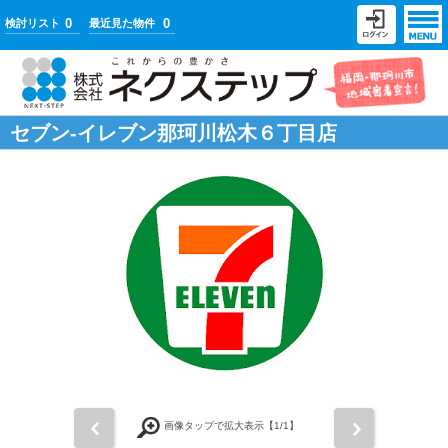
0
0
検討リスト
最近見た物件
セブン-イレブン那珂川松木６丁目店
前
次
画像タップで拡大表示【
1
/1】