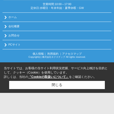
営業時間:10:00～17:00
定休日:水曜日・年末年始・夏季休暇・GW
ホーム
会社概要
お問合せ
PCサイト
個人情報
｜
利用規約
｜
アクセスマップ
Copyright(c) 株式会社ネクステップ All rights reserved.
当サイトでは、お客様の当サイト利用状況把握、サービス向上検討を目的と
して、クッキー（Cookie）を使用しています。
詳しくは、当社の
「Cookieの取扱いについて」
をご確認ください。
閉じる