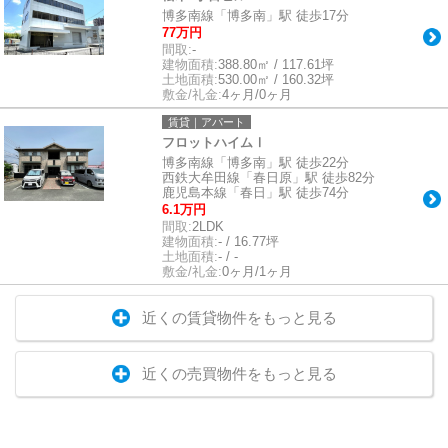
博多南線「博多南」駅 徒歩17分
77万円
間取:
-
建物面積:
388.80㎡ / 117.61坪
土地面積:
530.00㎡ / 160.32坪
敷金/礼金:
4ヶ月/0ヶ月
賃貸｜アパート
フロットハイムⅠ
博多南線「博多南」駅 徒歩22分
西鉄大牟田線「春日原」駅 徒歩82分
鹿児島本線「春日」駅 徒歩74分
6.1万円
間取:
2LDK
建物面積:
- / 16.77坪
土地面積:
- / -
敷金/礼金:
0ヶ月/1ヶ月
近くの賃貸物件をもっと見る
近くの売買物件をもっと見る