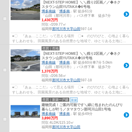
【NEXT-STEP HOME】＼＼残り2区画／／◆ネク
スタウン山田YUTAKA◆6号地
博多南線
「
博多南
」駅 徒歩61分
「山田（那珂川市）」バス停下車 徒歩7分
1,430万円
間取:
-/209.77㎡
福岡県
那珂川市
大字山田
597-14
●〇 『あぁ…ここだ』って思える場所 〇● のびのびと、心地よく暮ら
すしあわせを。 田園風景のある自然豊かな地域で、ゆとりある土地にこ
だわりの家を建てることで そこに住むご家族...
売買｜売地
【NEXT-STEP HOME】＼＼残り2区画／／◆ネク
スタウン山田YUTAKA◆10号地
博多南線
「
博多南
」駅 徒歩60分車7分 5.0km
「山田（那珂川市）」バス停下車 徒歩7分
1,370万円
間取:
-/206.56㎡
福岡県
那珂川市
大字山田
597-18
●〇 『あぁ…ここだ』って思える場所 〇● のびのびと、心地よく暮ら
すしあわせを。 田園風景のある自然豊かな地域で、ゆとりある土地にこ
だわりの家を建てることで そこに住むご家族...
売買｜新築一戸建
新築
建物完成！ご案内可能です＼緑に包まれたのんびり
暮らしが叶う／タマタウン那珂川山田1号地
博多南線
「
博多南
」駅 徒歩49分
3,890万円
間取:
4LDK/115.10㎡
福岡県
那珂川市
大字山田