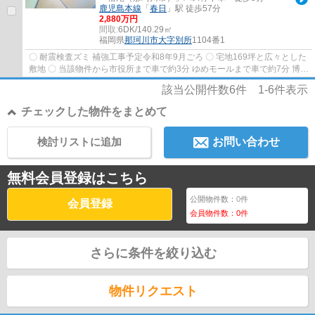
鹿児島本線
「
春日
」駅 徒歩57分
2,880万円
間取:
6DK/140.29㎡
福岡県
那珂川市
大字別所
1104番1
〇 耐震検査ズミ 補強工事予定令和8年9月ごろ 〇 宅地169坪と広々とした
敷地 〇 当該物件から市役所まで車で約3分 ゆめモールまで車で約7分 博多
南駅まで車で約12分 〇 自然の暮らし...
該当公開件数
6
件
1-6
件表示
チェックした物件をまとめて
検討リストに追加
お問い合わせ
無料会員登録はこちら
公開物件数：
0
件
会員登録
会員物件数：
0
件
さらに条件を絞り込む
物件リクエスト