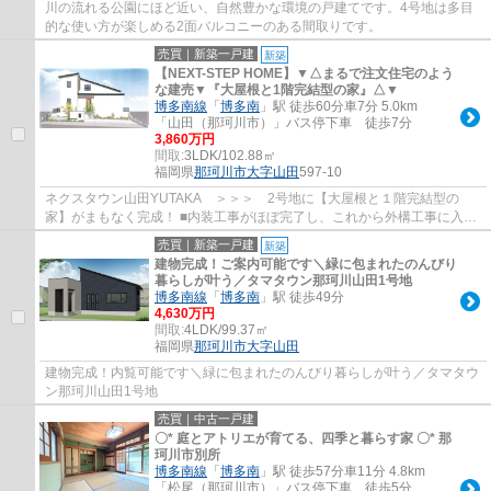
川の流れる公園にほど近い、自然豊かな環境の戸建てです。4号地は多目
的な使い方が楽しめる2面バルコニーのある間取りです。
売買｜新築一戸建
新築
【NEXT-STEP HOME】▼△まるで注文住宅のよう
な建売▼『大屋根と1階完結型の家』△▼
博多南線
「
博多南
」駅 徒歩60分車7分 5.0km
「山田（那珂川市）」バス停下車 徒歩7分
3,860万円
間取:
3LDK/102.88㎡
福岡県
那珂川市
大字山田
597-10
ネクスタウン山田YUTAKA ＞＞＞ 2号地に【大屋根と１階完結型の
家】がまもなく完成！ ■内装工事がほぼ完了し、これから外構工事に入り
ます♪ ■主寝室を１階に配置した将来にわたって...
売買｜新築一戸建
新築
建物完成！ご案内可能です＼緑に包まれたのんびり
暮らしが叶う／タマタウン那珂川山田1号地
博多南線
「
博多南
」駅 徒歩49分
4,630万円
間取:
4LDK/99.37㎡
福岡県
那珂川市
大字山田
建物完成！内覧可能です＼緑に包まれたのんびり暮らしが叶う／タマタウ
ン那珂川山田1号地
売買｜中古一戸建
〇* 庭とアトリエが育てる、四季と暮らす家 〇* 那
珂川市別所
博多南線
「
博多南
」駅 徒歩57分車11分 4.8km
「松尾（那珂川市）」バス停下車 徒歩5分