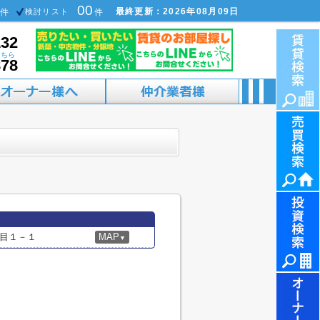
00
最終更新：2026年08月09日
件
検討リスト
件
132
こちら
878
目１－１
MAP
▼