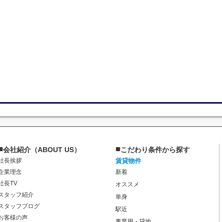
■
■
会社紹介（ABOUT US）
こだわり条件から探す
社長挨拶
賃貸物件
企業理念
新着
社長TV
オススメ
スタッフ紹介
単身
スタッフブログ
駅近
お客様の声
事業用・貸地