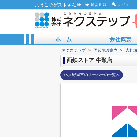
ようこそ
ゲスト
さん
ログイン
新規登録
ネクステップ
>
周辺施設案内
>
大野
ACCESS MAP
ABOUT US
西鉄ストア 牛頸店
<<大野城市のスーパーの一覧へ