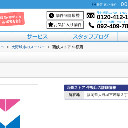
00
最近見た物件
受付時間:10:00～17:00
物件閲覧履歴
0120-412-
入居中でお困りの方は
お気に入り物件
092-409-7
城市
>
大野城市のスーパー
>
西鉄ストア 牛頸店
活用したい方へ
買いたい方へ
借りたい方へ
売りたい方へ
貸したい方へ
西鉄ストア 牛頸店の詳細情報
所在地
福岡県大野城市若草３丁