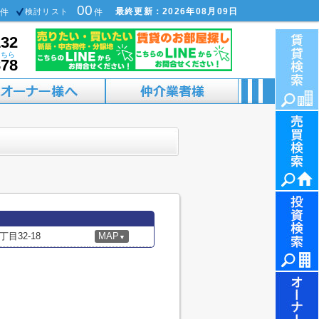
00
最終更新：2026年08月09日
件
検討リスト
件
132
こちら
878
目32-18
MAP
▼