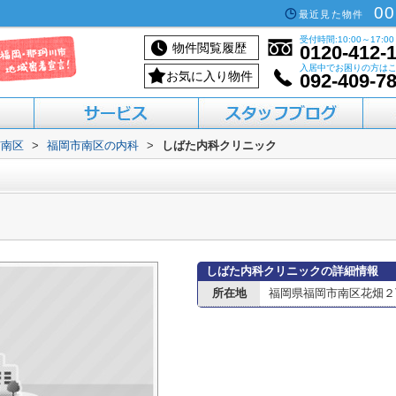
00
最近見た物件
受付時間:10:00～17:00
物件閲覧履歴
0120-412-
入居中でお困りの方は
お気に入り物件
092-409-7
市南区
>
福岡市南区の内科
>
しばた内科クリニック
活用したい方へ
買いたい方へ
借りたい方へ
売りたい方へ
貸したい方へ
しばた内科クリニックの詳細情報
所在地
福岡県福岡市南区花畑２丁