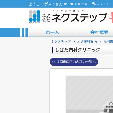
ようこそ
ゲスト
さん
ログイン
新規登録
ネクステップ
>
周辺施設案内
>
福岡
ACCESS MAP
ABOUT US
しばた内科クリニック
<<福岡市南区の内科の一覧へ