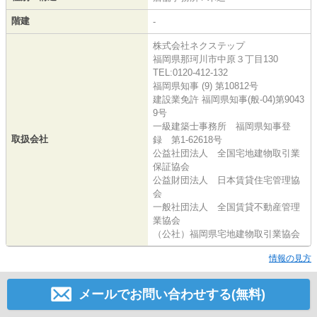
階建
-
株式会社ネクステップ
福岡県那珂川市中原３丁目130
TEL:0120-412-132
福岡県知事 (9) 第10812号
建設業免許 福岡県知事(般-04)第9043
9号
一級建築士事務所 福岡県知事登
取扱会社
録 第1-62618号
公益社団法人 全国宅地建物取引業
保証協会
公益財団法人 日本賃貸住宅管理協
会
一般社団法人 全国賃貸不動産管理
業協会
（公社）福岡県宅地建物取引業協会
情報の見方
メールでお問い合わせする(無料)