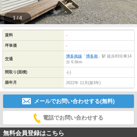
1 / 4
賃料
-
坪単価
-
博多南線
「
博多南
」駅 徒歩83分車14
交通
分 6.6km
間取り(面積)
-(-)
築年月
2022年 11月(築3年)
メールでお問い合わせする(無料)
電話でお問い合わせする
無料会員登録はこちら