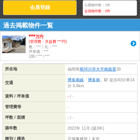
公開物件数：
0
件
会員登録
会員物件数：
0
件
過去掲載物件一覧
***
万円
(管理費・共益費 ***円)
敷：***｜礼：***
坪単価：***
1階 / *** / ***
所在地
福岡県
那珂川市
大字南面里
39
博多南線
「
博多南
」駅 徒歩83分車14
交通
分 6.6km
賃料 / 坪単価
-
/ -
管理費等
-
坪数 / 面積
- / -
築年数
2022年 11月 (築3年)
種別 / 構造
店舗事務所 / 木造