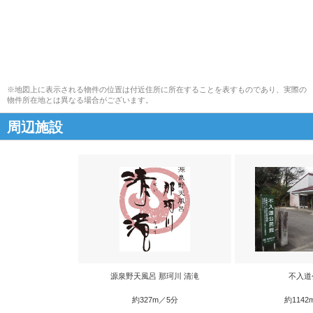
※地図上に表示される物件の位置は付近住所に所在することを表すものであり、実際の
物件所在地とは異なる場合がございます。
周辺施設
源泉野天風呂 那珂川 清滝
不入道
約327m／5分
約1142