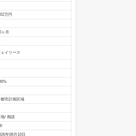
.02万円
/0ヶ月
-
ジェイリース
00%
準都市計画区域
地/ 相談
年
026年08月10日