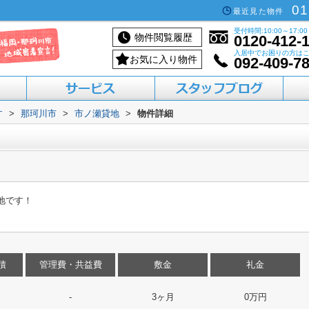
01
最近見た物件
受付時間:10:00～17:00
物件閲覧履歴
0120-412-
入居中でお困りの方は
お気に入り物件
092-409-7
す
>
那珂川市
>
市ノ瀬貸地
>
物件詳細
活用したい方へ
買いたい方へ
借りたい方へ
売りたい方へ
貸したい方へ
貸地です！
積
管理費・共益費
敷金
礼金
-
3ヶ月
0万円