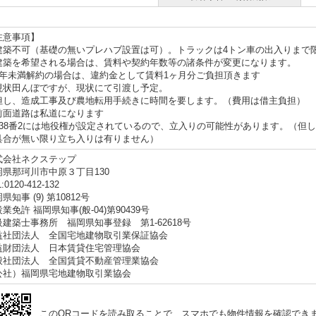
注意事項】
建築不可（基礎の無いプレハブ設置は可）。トラックは4トン車の出入りまで
築を希望される場合は、賃料や契約年数等の諸条件が変更になります。
1年未満解約の場合は、違約金として賃料1ヶ月分ご負担頂きます
現状田んぼですが、現状にて引渡し予定。
し、造成工事及び農地転用手続きに時間を要します。（費用は借主負担）
前面道路は私道になります
338番2には地役権が設定されているので、立入りの可能性があります。（但
具合が無い限り立ち入りは有りません）
式会社ネクステップ
岡県那珂川市中原３丁目130
:0120-412-132
県知事 (9) 第10812号
業免許 福岡県知事(般-04)第90439号
級建築士事務所 福岡県知事登録 第1-62618号
益社団法人 全国宅地建物取引業保証協会
益財団法人 日本賃貸住宅管理協会
般社団法人 全国賃貸不動産管理業協会
公社）福岡県宅地建物取引業協会
このQRコードを読み取ることで、スマホでも物件情報を確認でき