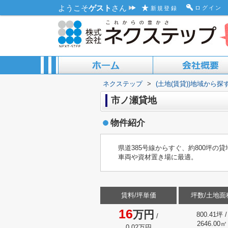
ようこそ
ゲスト
さん
ログイン
新規登録
ネクステップ
>
(土地(賃貸))地域から探
ACCESS MAP
ABOUT US
市ノ瀬貸地
物件紹介
県道385号線からすぐ、約800坪の
車両や資材置き場に最適。
賃料/坪単価
坪数/土地面
16
万円
800.41坪 /
/
2646.00㎡
0.02万円