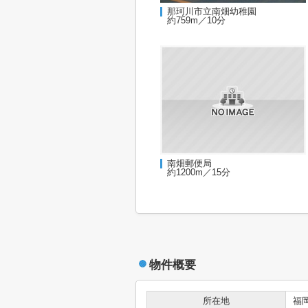
那珂川市立南畑幼稚園
約759m／10分
南畑郵便局
約1200m／15分
物件概要
所在地
福