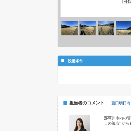
【外
設備条件
担当者のコメント
藤田明日海
那珂川市内の管
しの視点” か