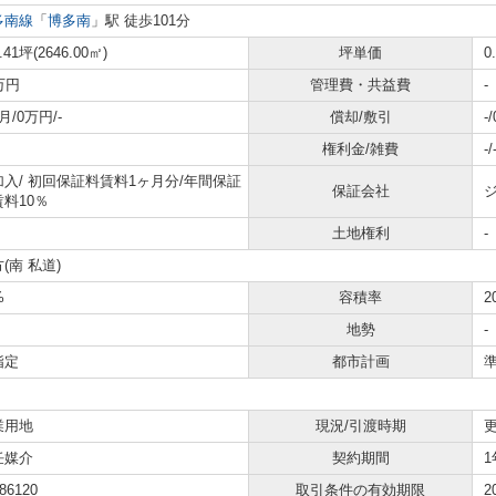
多南線
「
博多南
」駅 徒歩101分
.41坪(2646.00㎡)
坪単価
0
万円
管理費・共益費
-
月/0万円/-
償却/敷引
-
権利金/雑費
-/
加入/
初回保証料賃料1ヶ月分/年間保証
保証会社
料10％
土地権利
-
(南 私道)
%
容積率
2
地勢
-
指定
都市計画
業用地
現況/引渡時期
更
任媒介
契約期間
1
86120
取引条件の有効期限
2