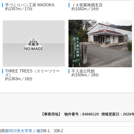
手づくりパン工房 MADOKA
ＪＡ筑紫南畑支店
約1357m／17分
約1042m／14分
THREE TREES（スリーツリー
不入道公民館
ズ）
約1506m／19分
約1363m／18分
【事業用地】
物件番号：84686120
情報更新日：2026年
岡県
那珂川市
大字市ノ瀬
338-1、338-2