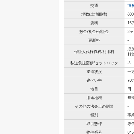
交通
博
坪数(土地面積)
800
賃料
16
敷金/礼金/保証金
3ヶ
更新料
-
必
保証人代行義務/利用料
料賃
私道負担面積/セットバック
-/-
接道状況
一方
建ぺい率
70
地目
田
用途地域
無
その他の法令上の制限
-
種別
事
取引態様
専
物件番号
846