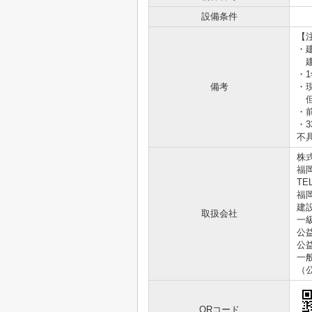
設備条件
【
・
建
・
備考
・
但
・
・
不
株
福
TEL
福岡
建設
取扱会社
一
公
公
一
（
QRコード