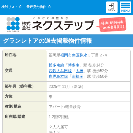
0
0
検討リスト
最近見た物件
グランレトアの過去掲載物件情報
所在地
福岡県
福岡市南区
弥永
３丁目２-４
博多南線
「
博多南
」駅 徒歩14分
交通
西鉄大牟田線
「
大橋
」駅 徒歩52分
鹿児島本線
「
南福岡
」駅 徒歩50分
築年月（築年数）
2025年 11月（新築）
方位
東
種別/構造
アパート/軽量鉄骨
所在階/階建
1-2階/2階建
２人入居可
法人可