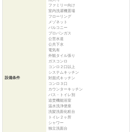
ファミリー向け
室内洗濯機置場
フローリング
メゾネット
バルコニー
プロパンガス
公営水道
公共下水
電気有
外観タイル張り
ガスコンロ
コンロ２口以上
システムキッチン
設備条件
対面式キッチン
コンロ３口
カウンターキッチン
バス・トイレ別
追焚機能浴室
温水洗浄便座
洗髪洗面化粧台
トイレ２ヶ所
シャワー
独立洗面台