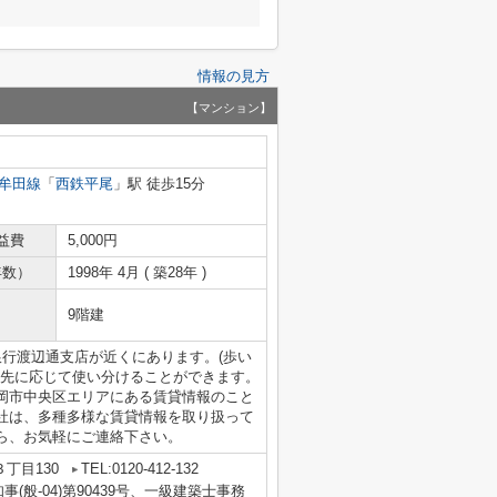
情報の見方
【マンション】
牟田線
「
西鉄平尾
」駅 徒歩15分
益費
5,000円
年数）
1998年 4月 ( 築28年 )
9階建
行渡辺通支店が近くにあります。(歩い
き先に応じて使い分けることができます。
岡市中央区エリアにある賃貸情報のこと
社は、多種多様な賃貸情報を取り扱って
ら、お気軽にご連絡下さい。
丁目130
TEL:0120-412-132
知事(般-04)第90439号、一級建築士事務