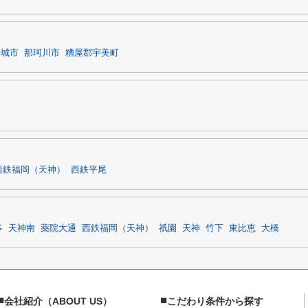
野城市
那珂川市
糟屋郡宇美町
西鉄福岡（天神）
西鉄平尾
多
天神南
薬院大通
西鉄福岡（天神）
祇園
天神
竹下
東比恵
大橋
■
■
会社紹介（ABOUT US）
こだわり条件から探す