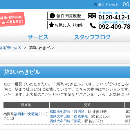
00
最近見た物件
受付時間:10:00～17:00
物件閲覧履歴
0120-412-
入居中でお困りの方は
お気に入り物件
092-409-7
福岡市中央区
>
第3いわきビル
活用したい方へ
買いたい方へ
借りたい方へ
売りたい方へ
貸したい方へ
第3いわきビル
ぜひ一度見ていただきたい、「第3いわきビル」です。歩いて5分のところ
件は、駅まで徒歩14分に立地しています。こちらの物件はマンションです
いたします。お客様のこだわりやご要望などございましたら、お気軽に当
所在地
交通
福岡市七隈線
「
渡辺通
」駅 徒歩14分
築
福岡県
福岡市中央区
清川
３丁
西鉄大牟田線
「
西鉄平尾
」駅 徒歩15分
9
目1-12
西鉄大牟田線
「
薬院
」駅 徒歩17分
鉄