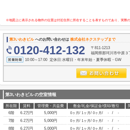
※地図上に表示される物件の位置は付近住所に所在することを表すものであり、実際
第3いわきビル
へのお問い合わせは
株式会社ネクステップまで
0120-412-132
〒811-1213
福岡県那珂川市中原３丁
10:00～17:00 定休日:水曜日・年末年始・夏季休暇・GW
第3いわきビル
の空室情報
所在階
賃料
管理費・共益費
敷金/礼金/保証金/償却/敷引
6階
6.2万円
5,000円
/
/
/
/
0ヶ月
1ヶ月
0ヶ月
-
-
7階
6.2万円
5,000円
/
/
/
/
0ヶ月
1ヶ月
0ヶ月
-
-
8階
6.2万円
5,000円
/
/
/
/
0ヶ月
1ヶ月
0ヶ月
-
-