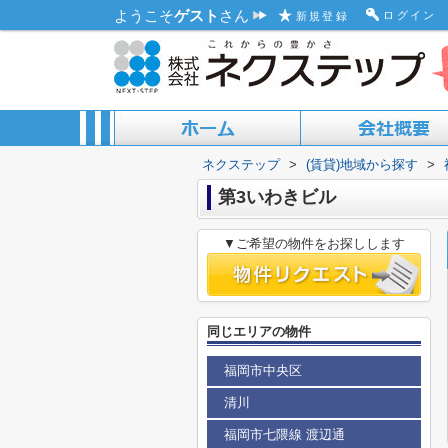
ようこそ
ゲスト
さん
ログイン
新規登録
ネクステップ
>
(賃貸)地域から探す
>
ACCESS MAP
ABOUT US
第3いわきビル
▼ご希望の物件をお探しします
同じエリアの物件
福岡市中央区
清川
福岡市七隈線 渡辺通