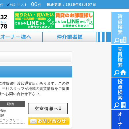
00
最終更新：2026年08月07日
件
検討リスト
件
132
こちら
878
に佐賀銀行渡辺通支店があります。この物
。当社スタッフが地域の賃貸情報をご提供
社へお問い合わせ下さい。
建物
空室情報へ
28年
階建
筋コンクリート