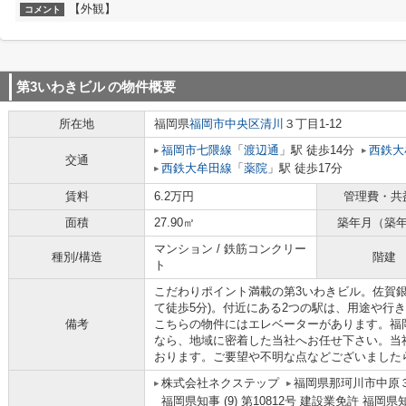
【外観】
コメント
第3いわきビル
の物件概要
所在地
福岡県
福岡市中央区
清川
３丁目1-12
福岡市七隈線
「
渡辺通
」駅 徒歩14分
西鉄大
交通
西鉄大牟田線
「
薬院
」駅 徒歩17分
賃料
6.2万円
管理費・共
面積
27.90㎡
築年月（築
マンション / 鉄筋コンクリー
種別/構造
階建
ト
こだわりポイント満載の第3いわきビル。佐賀銀
て徒歩5分)。付近にある2つの駅は、用途や行
備考
こちらの物件にはエレベーターがあります。福
なら、地域に密着した当社へお任せ下さい。当
おります。ご要望や不明な点などございました
株式会社ネクステップ
福岡県那珂川市中原３
福岡県知事 (9) 第10812号 建設業免許 福岡県