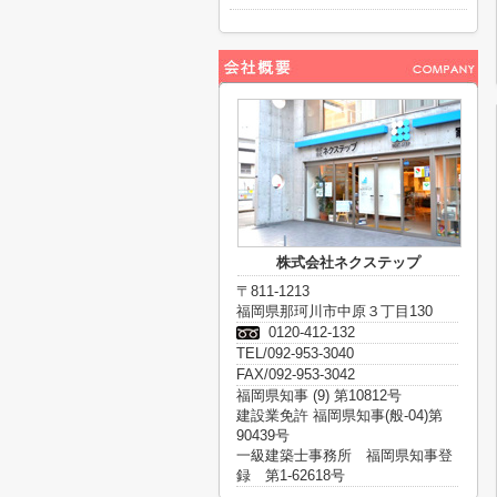
株式会社ネクステップ
〒811-1213
福岡県那珂川市中原３丁目130
0120-412-132
TEL/092-953-3040
FAX/092-953-3042
福岡県知事 (9) 第10812号
建設業免許 福岡県知事(般-04)第
90439号
一級建築士事務所 福岡県知事登
録 第1-62618号