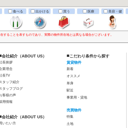
食べる
出かける
買う
医療
美容・健
康
所在することを表すものであり、実際の物件所在地とは異なる場合がございます。
■
■
会社紹介（ABOUT US）
こだわり条件から探す
社長挨拶
賃貸物件
企業理念
新着
社長TV
オススメ
スタッフ紹介
単身
スタッフブログ
駅近
お客様の声
事業用・貸地
採用情報
売買物件
■
会社紹介（ABOUT US）
特集
買いたい方
土地