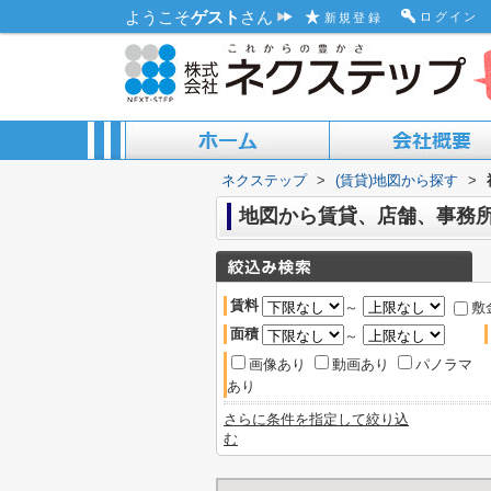
ようこそ
ゲスト
さん
ログイン
新規登録
ネクステップ
>
(賃貸)地図から探す
>
ACCESS MAP
ABOUT US
地図から賃貸、店舗、事務所
賃料
～
敷
面積
～
画像あり
動画あり
パノラマ
あり
さらに条件を指定して絞り込
む