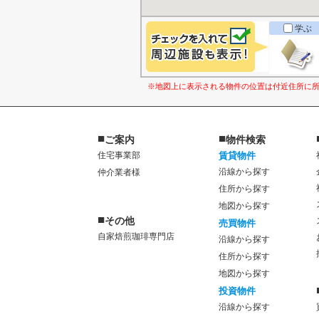
学ぶ
※地図上に表示される物件の位置は付近住所に
■
■
ご案内
物件検索
住宅事業部
賃貸物件
沿線から探す
仲介業者様
住所から探す
地図から探す
■
その他
売買物件
自家焙煎珈琲専門店
沿線から探す
住所から探す
地図から探す
投資物件
沿線から探す