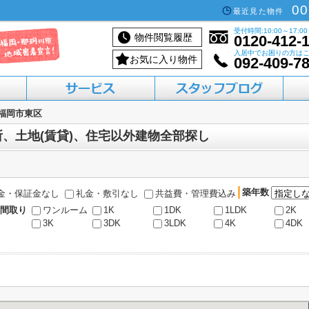
00
最近見た物件
受付時間:10:00～17:00
物件閲覧履歴
0120-412-
入居中でお困りの方は
お気に入り物件
092-409-7
福岡市東区
活用したい方へ
買いたい方へ
借りたい方へ
売りたい方へ
貸したい方へ
、土地(賃貸)、住宅以外建物全部探し
築年数
金・保証金なし
礼金・敷引なし
共益費・管理費込み
間取り
ワンルーム
1K
1DK
1LDK
2K
3K
3DK
3LDK
4K
4DK