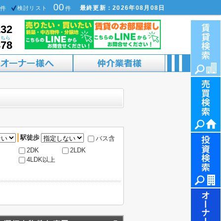
00
最終更新：2026年08月08日
件
検討リスト
件
132
こちら
878
駅徒歩
バス含
2DK
2LDK
4LDK以上