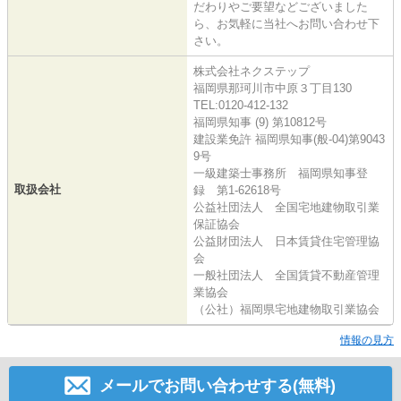
だわりやご要望などございました
ら、お気軽に当社へお問い合わせ下
さい。
株式会社ネクステップ
福岡県那珂川市中原３丁目130
TEL:0120-412-132
福岡県知事 (9) 第10812号
建設業免許 福岡県知事(般-04)第9043
9号
一級建築士事務所 福岡県知事登
取扱会社
録 第1-62618号
公益社団法人 全国宅地建物取引業
保証協会
公益財団法人 日本賃貸住宅管理協
会
一般社団法人 全国賃貸不動産管理
業協会
（公社）福岡県宅地建物取引業協会
情報の見方
メールでお問い合わせする(無料)