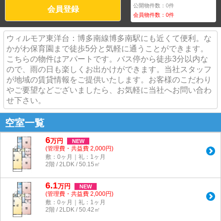
公開物件数：
0
件
会員登録
会員物件数：
0
件
ウィルモア東洋台：博多南線博多南駅にも近くて便利。な
かがわ保育園まで徒歩5分と気軽に通うことができます。
こちらの物件はアパートです。バス停から徒歩3分以内な
ので、雨の日も楽しくお出かけができます。当社スタッフ
が地域の賃貸情報をご提供いたします。お客様のこだわり
やご要望などございましたら、お気軽に当社へお問い合わ
せ下さい。
空室一覧
6
万
円
NEW
(管理費・共益費 2,000円)
敷：0ヶ月｜礼：1ヶ月
2階 / 2LDK / 50.15㎡
6.1
万
円
NEW
(管理費・共益費 2,000円)
敷：0ヶ月｜礼：1ヶ月
2階 / 2LDK / 50.42㎡