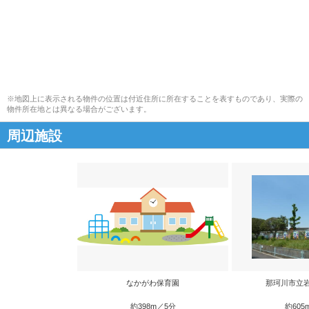
※地図上に表示される物件の位置は付近住所に所在することを表すものであり、実際の
物件所在地とは異なる場合がございます。
周辺施設
なかがわ保育園
那珂川市立
約398m／5分
約605