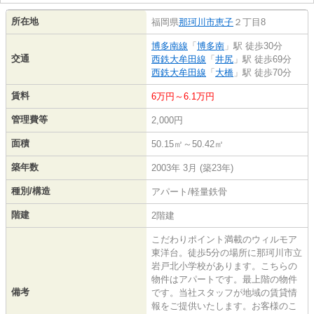
所在地
福岡県
那珂川市
恵子
２丁目8
博多南線
「
博多南
」駅 徒歩30分
交通
西鉄大牟田線
「
井尻
」駅 徒歩69分
西鉄大牟田線
「
大橋
」駅 徒歩70分
賃料
6万円～6.1万円
管理費等
2,000円
面積
50.15㎡～50.42㎡
築年数
2003年 3月 (築23年)
種別/構造
アパート/軽量鉄骨
階建
2階建
こだわりポイント満載のウィルモア
東洋台。徒歩5分の場所に那珂川市立
岩戸北小学校があります。こちらの
物件はアパートです。最上階の物件
備考
です。当社スタッフが地域の賃貸情
報をご提供いたします。お客様のこ