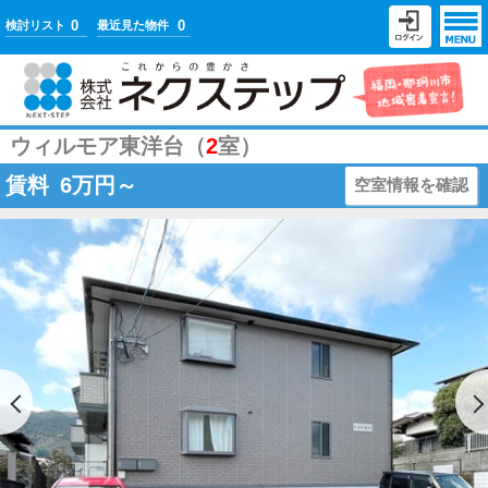
0
0
検討リスト
最近見た物件
ウィルモア東洋台（
2
室）
賃料
6
万円～
空室情報を確認