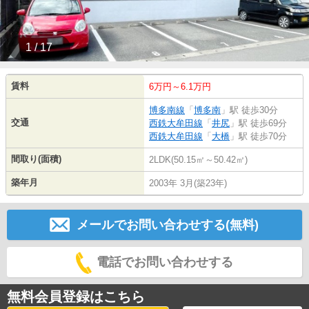
1 / 17
賃料
6万円～6.1万円
博多南線
「
博多南
」駅 徒歩30分
交通
西鉄大牟田線
「
井尻
」駅 徒歩69分
西鉄大牟田線
「
大橋
」駅 徒歩70分
間取り(面積)
2LDK(50.15㎡～50.42㎡)
築年月
2003年 3月(築23年)
メールでお問い合わせする(無料)
電話でお問い合わせする
無料会員登録はこちら