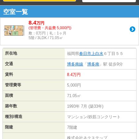
空室一覧
8.4
万
円
(管理費・共益費 5,000円)
敷：0万円｜礼：1ヶ月
5階 / 3LDK / 71.05㎡
所在地
福岡県
春日市
上白水
６丁目５５
交通
博多南線
「
博多南
」駅 徒歩9分
賃料
8.4万円
管理費等
5,000円
面積
71.05㎡
築年数
1993年 7月 (築33年)
種別/構造
マンション/鉄筋コンクリート
階建
7階建
株式会社ネクステップ