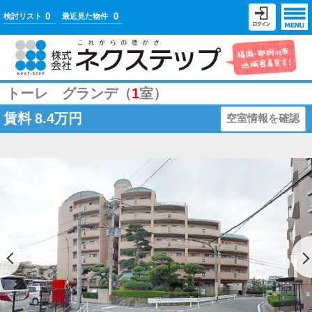
0
0
検討リスト
最近見た物件
トーレ グランデ（
1
室）
賃料
8.4万円
空室情報を確認