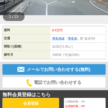
1 / 13
賃料
8.4万円
交通
博多南線
「
博多南
」駅 徒歩9分
間取り(面積)
3LDK(71.05㎡)
築年月
1993年 7月(築33年)
メールでお問い合わせする(無料)
電話でお問い合わせする
無料会員登録はこちら
公開物件数：
0
件
会員登録
会員物件数：
0
件