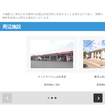
※地図上に表示される物件の位置は付近住所に所在することを表すものであり、実際の
物件所在地とは異なる場合がございます。
周辺施設
マックスバリュ上白水店
春日上白
約418m／6分
約509
前