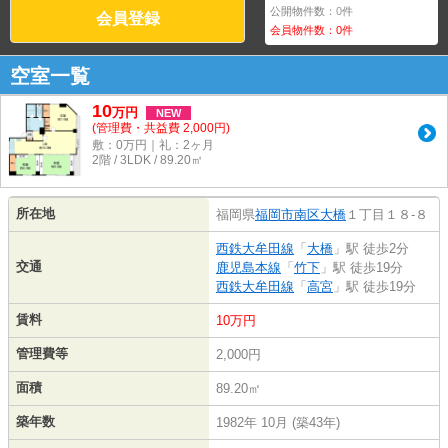
公開物件数：
0
件
会員登録
会員物件数：
0
件
空室一覧
10
万
円
NEW
(管理費・共益費 2,000円)
敷：0万円｜礼：2ヶ月
2階 / 3LDK / 89.20㎡
所在地
福岡県
福岡市南区
大橋
１丁目１８-８
西鉄大牟田線
「
大橋
」駅 徒歩2分
交通
鹿児島本線
「
竹下
」駅 徒歩19分
西鉄大牟田線
「
高宮
」駅 徒歩19分
賃料
10万円
管理費等
2,000円
面積
89.20㎡
築年数
1982年 10月 (築43年)