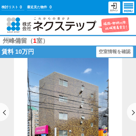
0
0
検討リスト
最近見た物件
州峰備留（
1
室）
賃料
10万円
空室情報を確認