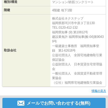
種別/構造
マンション/鉄筋コンクリート
階建
4階建 地下1階
株式会社ネクステップ
福岡県那珂川市中原３丁目130
TEL:0120-412-132
福岡県知事 (9) 第10812号
建設業免許 福岡県知事(般-04)第9043
9号
一級建築士事務所 福岡県知事登
取扱会社
録 第1-62618号
公益社団法人 全国宅地建物取引業
保証協会
公益財団法人 日本賃貸住宅管理協
会
一般社団法人 全国賃貸不動産管理
業協会
（公社）福岡県宅地建物取引業協会
情報の見方
メールでお問い合わせする(無料)