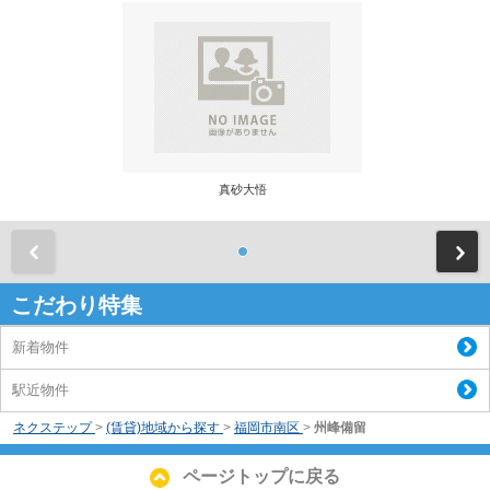
真砂大悟
前
こだわり特集
新着物件
駅近物件
ネクステップ
>
(賃貸)地域から探す
>
福岡市南区
>
州峰備留
ページトップに戻る