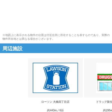
※地図上に表示される物件の位置は付近住所に所在することを表すものであり、実際の
物件所在地とは異なる場合がございます。
周辺施設
ローソン 大橋四丁目店
ドラッグ新生
約443m／6分
約295