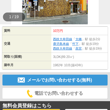
1 / 19
賃料
10万円
西鉄大牟田線
「
大橋
」駅 徒歩2分
交通
鹿児島本線
「
竹下
」駅 徒歩19分
西鉄大牟田線
「
高宮
」駅 徒歩19分
間取り(面積)
3LDK(89.20㎡)
築年月
1982年 10月(築43年)
メールでお問い合わせする(無料)
電話でお問い合わせする
無料会員登録はこちら